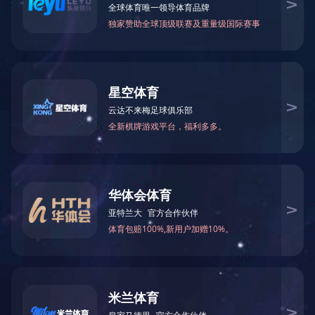
上一篇
下一篇