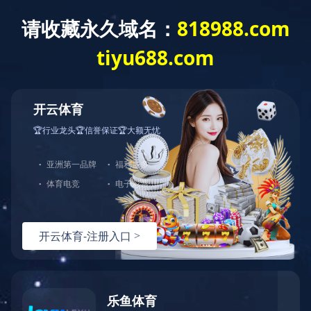
精品工程
息县高中综合楼礼堂
环球(中国)体育官方网站：2022-03-08 11:12:57
／
浏览：
4322