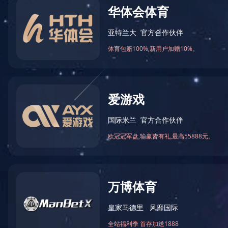
房屋建筑工程