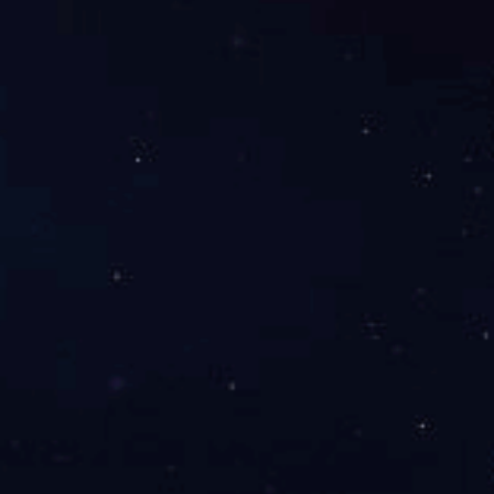
郑州市郑东新区东风南路与东站南街升龙广场
0371-53621708
扫描关注公众号