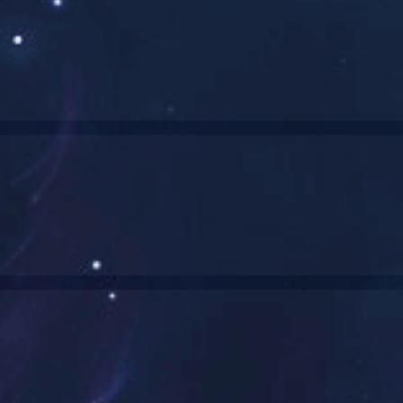
市政公用工程
钢结构工程
装饰装
南街村电缆厂1#、2#工业厂房
环球(中国)体育官方网站：2019-10-09 09:52:37
／
浏览：
5881