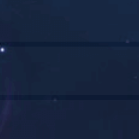
企业荣誉
组织架构
大事记
公司简介
、建材贸易及大型建筑机械设备租赁为主营业务的成长型企业。拥
于房屋建筑总承包产业，形成了总承包、建筑劳务、建筑设备租赁
两级（企业级、项目级）直营管理模式。项目管理团队为工程项