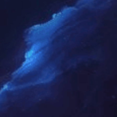
竣工合格率
国家专利
00
40
%
+