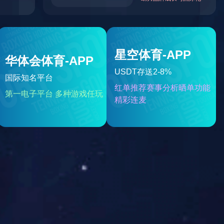
房项目,集教学、办公、食宿功能于一体的大型学校项目及
工智能等信息技术在工程管理中的应用，构建项目级、企业级
果奖等奖项的数量逐年递增。公司承建的恒大绿洲项目A10
，河南省建筑业重点培育企业、河南省守合同重信用企业、
务理事。